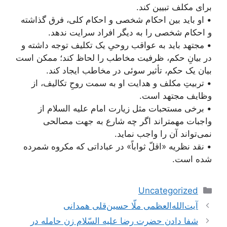
برای مکلف تبیین کند.
• او باید بین احکام شخصی و احکام کلی، فرق گذاشته
و احکام شخصی را به دیگر افراد سرایت ندهد.
• مجتهد باید به عواقب روحیِ یک تکلیف توجه داشته و
در بیانِ حکم، ظرفیت مخاطب را لحاظ کند؛ ممکن است
بیان یک حکم، تأثیر سوئی در مخاطب ایجاد کند.
• تربیتِ مکلف و هدایت او به سمت روحِ تکالیف، از
وظایف مجتهد است.
• برخی مستحبات مثل زیارت امام علیه السلام از
واجبات مهمتر‌اند اگر چه شارع به جهت مصالحی
نمی‌تواند آن را واجب نماید.
• نقد نظریه «اقلّ ثواباً» در عباداتی که مکروه شمرده
شده است.
دسته‌ها
Uncategorized
ناوبری
آیت‌الله‌العظمی ملّا حسین‌قلی همدانی
نوشته‌ها
شفا دادن حضرت رضا عليه السّلام زن حامله در