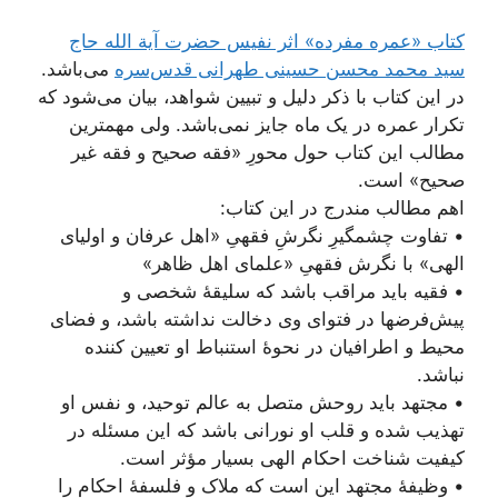
کتاب «عمره مفرده» اثر نفیس حضرت آیة الله حاج
سید محمد محسن حسینی طهرانی قدس‌سره
می‌باشد.
در این کتاب با ذکر دلیل و تبیین شواهد، بیان می‌شود که
تکرار عمره در یک ماه جایز نمی‌باشد. ولی مهمترین
مطالب این کتاب حول محورِ «فقه صحیح و فقه غیر
صحیح» است.
اهم مطالب مندرج در این کتاب:
• تفاوت چشمگیرِ نگرشِ فقهیِ «اهل عرفان و اولیای
الهی» با نگرش فقهیِ «علمای اهل ظاهر»
• فقیه باید مراقب باشد که سلیقۀ شخصی و
پیش‌فرضها در فتوای وی دخالت نداشته باشد، و فضای
محیط و اطرافیان در نحوۀ استنباط او تعیین کننده
نباشد.
• مجتهد باید روحش متصل به عالم توحید، و نفس او
تهذیب شده و قلب او نورانی باشد که این مسئله در
کیفیت شناخت احکام الهی بسیار مؤثر است.
• وظیفۀ مجتهد این است که ملاک و فلسفۀ احکام را