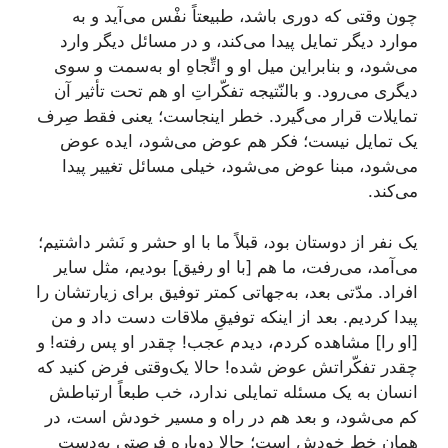
چون وقتی که دوری باشد، طبیعتاً نفْس می‌آید و به
موارد دیگر تمایل پیدا می‌کند، و در مسائل دیگر وارد
می‌شود، و بنابراین میل او و اتِّجاهِ او به‌سمت و سوی
دیگری می‌رود. و بالنّتیجه تفکّراتِ او هم تحت تأثیر آن
تمایلات قرار می‌گیرد. خطر اینجاست؛ یعنی فقط صِرف
یک تمایل نیست؛ فکر هم عوض می‌شود، ایده عوض
می‌شود، مبنا عوض می‌شود، خیلی مسائل تغییر پیدا
می‌کند.
یک نفر از دوستان بود، قبلاً ما با او حشر‌ و‌ نَشر داشتیم؛
می‌آمد، می‌رفت، ما هم [با او رفیق] بودیم، مثل سایر
افراد. مدّتی بعد، به‌جهاتی کمتر توفیق برای زیارتشان را
پیدا کردیم. بعد از اینکه توفیقِ ملاقات دست داد و من
[او را] مشاهده کردم، دیدم عجب! چقدر او پس رفته! و
چقدر تفکّراتش عوض شده! حالا یک‌وقتی فرض کنید که
انسان به یک مسئله تمایلی ندارد، خب طبعاً ارتباطش
کم می‌شود، و بعد هم در راه و مسیر خودش است، در
همان خط خودش است؛ حالا دوباره فرصتی به‌دست