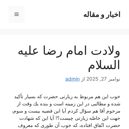
رش
ه
اخبار و مقاله
فهرست
حتوا
ولادت امام رضا علیه
السلام
نوامبر 27, 2025
از
admin
خوب این هم مربوط به زیارتی حضرت كه بسیار تأكید
شده و مطالبی در این زمینه است و بنده یك وقت از
مرحوم آقا هم سؤال كردم آیا این قضیه بیست و سوم،
جهت این خاصّه زیارتی چیست؟! آیا این كه شهادت
حضرت اتّفاق افتاده، كه خوب آن طوری كه معروف