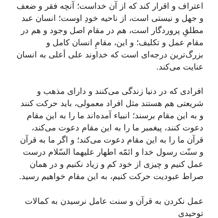
اعتراف و اقرار كند كه از آن خداست؛ آنچه فقر و ضعف
و جهل و نیستی است، از ناحیه خودِ اوست؛ انسان عبد
مطلقِ پروردگار است، هم در مقام اصل وجود و هم در
مقام عمل و تكلیف؛ و این، مقامِ انسان كامل و
بزرگ‌ترین درجه‌ای است كه خداوند علی أعلی به انسان
عنایت می‌كند.
افرادی كه در دنیا زندگی می‌كنند و دارای مذهب و
شریعتی هم هستند مثل افراد معمولی، باید حركت كنند
و به این مقام برسند؛ انبیاء آمده‌اند ما را به این مقام
دعوت كنند، پیغمبر ما را به این مقام دعوت می‌كند،
قرآن ما را به این مقام دعوت می‌كند؛ و اگر ما به قرآن
و سنّت رسول خدا و ائمّه اطهار
علیهما السّلام
درست
عمل كنیم و چیزی از خود كم و زیاد نكنیم و در همان
صراط عبودیت حركت كنیم، به این مقام خواهیم رسید.
عمل نکردن به قرآن و سنت عامل نرسیدن به كمالات
توحیدی