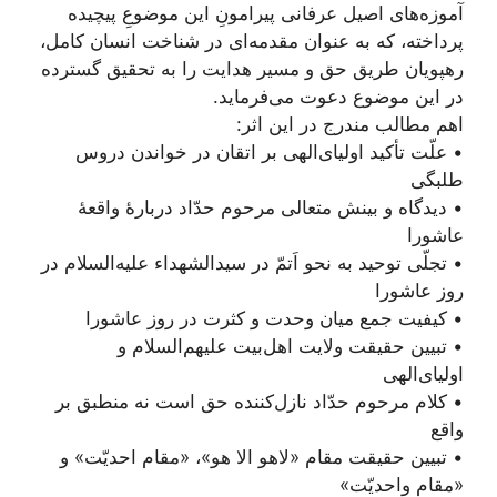
آموزه‌های اصیل عرفانی پیرامونِ این موضوعِ پیچیده
پرداخته، که به عنوان مقدمه‌‌ای در شناخت انسان کامل،
رهپویان طریق حق و مسیر هدایت را به تحقیق گسترده
در این موضوع دعوت می‌فرماید.
اهم مطالب مندرج در این اثر:
• علّت تأکید اولیای‌الهی بر اتقان در خواندن دروس
طلبگی
• دیدگاه و بینش متعالی مرحوم حدّاد دربارۀ واقعۀ
عاشورا
• تجلّی توحید به نحو اَتمّ در سیدالشهداء علیه‌السلام در
روز عاشورا
• کیفیت جمع میان وحدت و کثرت در روز عاشورا
• تبیین حقیقت ولایت اهل‌بیت علیهم‌السلام و
اولیای‌الهی
• کلام مرحوم حدّاد نازل‌کننده حق است نه منطبق بر
واقع
• تبیین حقیقت مقام «لاهو الا هو»، «مقام احدیّت» و
«مقام واحدیّت»