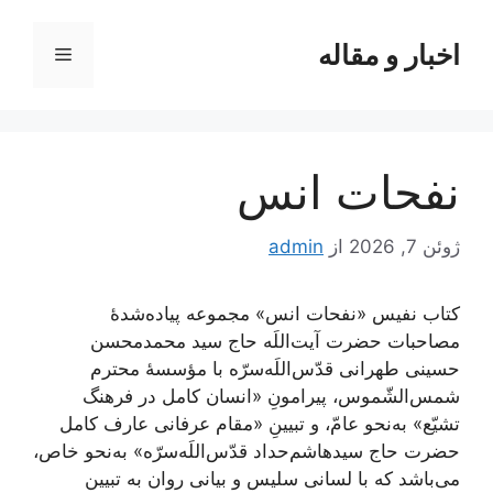
رش
ه
اخبار و مقاله
فهرست
حتوا
نفحات انس
ژوئن 7, 2026
از
admin
کتاب نفیس «نفحات انس» مجموعه پیاده‌شدۀ
مصاحبات حضرت آیت‌اللَه حاج سید محمدمحسن
حسینی طهرانی قدّس‌اللَه‌سرّه با مؤسسۀ محترم
شمس‌الشّموس، پیرامونِ «انسان کامل در فرهنگ
تشیّع» به‌نحو عامّ، و تبیینِ «مقام عرفانی عارف کامل
حضرت حاج سید‌هاشم‌حداد قدّس‌اللَه‌سرّه» به‌نحو خاص،
می‌باشد که با لسانی سلیس و بیانی روان به تبیین