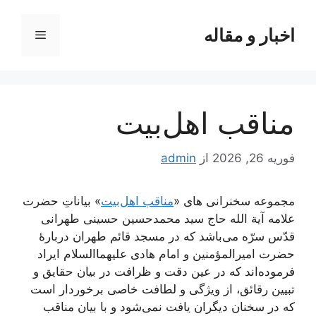
رش
ه
اخبار و مقاله
فهرست
حتوا
مناقب اهل‌بیت
فوریه 26, 2026
از
admin
مجموعه سخنرانی های «
مناقب اهل‌بیت
» بیاناتِ حضرت
علامه آیة الله حاج سید محمد‌حسین حسینی طهرانی
قدّس سرّه می‌باشد که در مسجد قائم طهران دربارۀ
حضرت امیرالمؤمنین و امام هادی علیهما‌السلام ایراد
فرموده‌اند که در عین دقت و ظرافت در بیان حقایق و
تبیین رقائق، از ویژگی و لطافت خاصی برخوردار است
که در سخنان دیگران یافت نمی‌شود و با بیان مناقب