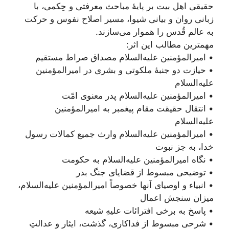
حقیقی اهل بیت بر پایۀ مباحث معرفتی و حِکمی، با
زبانی روان و بیانی شیوا، مسیر اصلاح نفوس و حرکت
به عالم قُدس را هموار می‌سازند.
مهمترین مطالب این اثر:
• امیرالمؤمنین علیه‌السلام مصداق صراط مستقیم
• حیازت دو جنبۀ ملکوتی و بشری در امیرالمؤمنین
علیه‌السلام
• امیرالمؤمنین علیه‌السلام پدر معنوی امّت
• انتقال حقیقت مقام پیغمبر به امیرالمؤمنین
علیه‌السلام
• امیرالمؤمنین علیه‌السلام وارث جمیع کمالات رسول
خدا، به جز نبوت
• نگاه امیرالمؤمنین علیه‌السلام به حکومت
• توضیحی مبسوط از قضایای جنگ بدر
• انبیاء و اوصیای آنها خصوصاً امیرالمؤمنین علیه‌السلام،
میزان سنجش اعمال
• پاسخ به برخی افترائات علیهِ شیعه
• شرحی مبسوط از فداکاری‌، گذشت، ایثار و عدالتِ