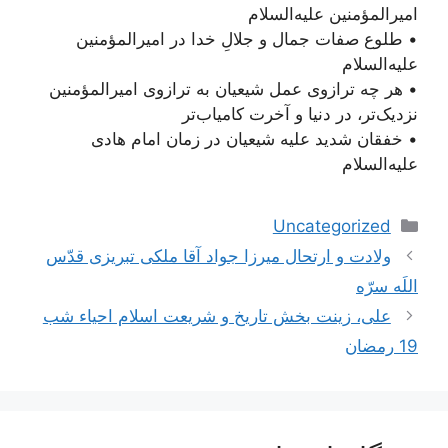
امیرالمؤمنین علیه‌السلام
• طلوع صفات جمال و جلالِ خدا در امیرالمؤمنین
علیه‌السلام
• هر چه ترازوی عمل شیعیان به ترازوی امیرالمؤمنین
نزدیک‌تر، در دنیا و آخرت کامیاب‌تر
• خفقان شدید علیه شیعیان در زمان امام هادی‌
علیه‌السلام
دسته‌ها
Uncategorized
ناوبری
ولادت و ارتحال ميرزا جواد آقا ملكى تبريزى قدّس
نوشته‌ها
اللَه سرّه
علی، زینت بخش تاریخ و شریعت اسلام احیاء شب
19 رمضان