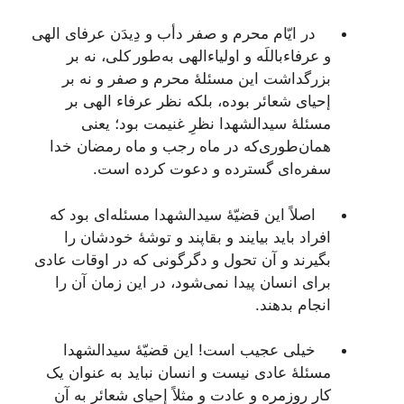
در ایّام محرم و صفر دأب و دِیدَن عرفای الهی
و عرفاءباللَه و اولیاءالهی به‌طور کلی، نه بر
بزرگداشت این مسئلۀ محرم و صفر و نه بر
إحیای شعائر بوده، بلکه نظر عرفاء الهی بر
مسئلۀ سیدالشهدا نظرِ غنیمت بود؛ یعنی
همان‌طوری‌که در ماه رجب و ماه رمضان خدا
سفره‌ای گسترده و دعوت کرده است.
اصلاً این قضیّۀ سیدالشهدا مسئله‌ای بود که
افراد باید بیایند و بقاپند و توشۀ خودشان را
بگیرند و آن تحول و دگرگونی که در اوقات عادی
برای انسان پیدا نمی‌شود، در این زمان آن را
انجام بدهند.
خیلی عجیب است! این قضیّۀ سیدالشهدا
مسئلۀ عادی نیست و انسان نباید به عنوان یک
کار روزمره و عادت و مثلاً إحیای شعائر به آن