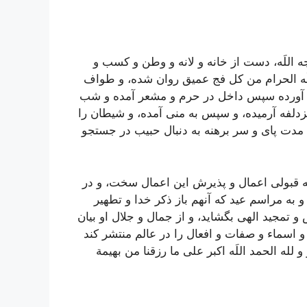
ه اللَه، دست از خانه و لانه و وطن و کسب و
لَه الحرام من کل فج عميق روان شده، و طواف
 آورده سپس داخل در حرم و مشعر آمده و شب
دلفه آرميده، و سپس به منى آمده، و شيطان را
ن مدت پاى و سر برهنه به دنبال حبيب در جستجو
ه قبولى اعمال و پذيرش اين اعمال سخت، و در
 به مراسم عيد که آنهم باز ذکر خدا و تطهير
و تمجيد الهى بگشايد، و از جمال و جلال او بيان
و اسماء و صفات و افعال را در عالم منتشر کند
 اکبر و لله الحمد اللَه اکبر على ما رزقنا من بهيمة