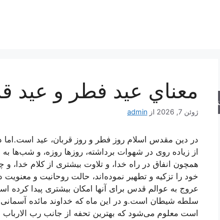
معناي‌ عيد فطر و عيد ق
جو
ژوئن 7, 2026
از
admin
در دين مقدس اسلام روز فطر و روز قربان، عيد است.اما د
از زياده‌ روى در شهوات برداشته، روزها روزه، و شب‌ها به ق
همچون انفاق در راه خدا، و تلاوت بيشترى از کلام خدا، 
خود را تزکيه و تطهير نموده‌اند، حالت روحانيت و معنويت د
عروج به عوالم قدس براى آنها امکان بيشترى پيدا کرده ا
سلطه شيطان است.و در اين ماه که خداوند مائده آسمانى م
است معلوم مى‌شود که بهترين تحفه از جانب رب الارباب 