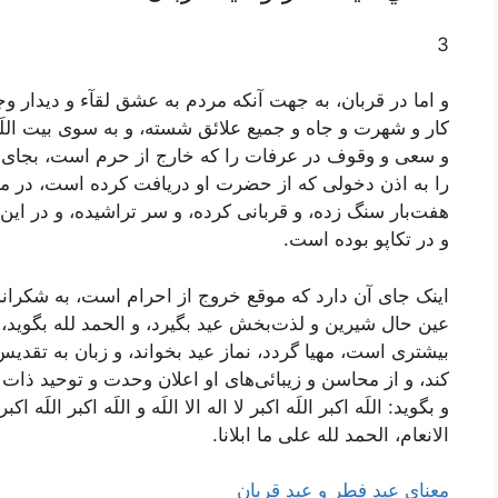
3
و اما در قربان، به جهت آنکه مردم به عشق لقآء و ديدار وج
کار و شهرت و جاه و جميع علائق شسته، و به سوى بيت ال
و سعى و وقوف در عرفات را که خارج از حرم است، بجاى
را به اذن دخولى که از حضرت او دريافت کرده است، در مز
هفت‌بار سنگ زده، و قربانى کرده، و سر تراشيده، و در اي
و در تکاپو بوده است.
اينک جاى آن دارد که موقع خروج از احرام است، به شکران
عين حال شيرين و لذت‌بخش عيد بگيرد، و الحمد لله بگويد، و
بيشترى است، مهيا گردد، نماز عيد بخواند، و زبان به تقديس 
کند، و از محاسن و زيبائى‌هاى او اعلان وحدت و توحيد ذات 
و بگويد:
اللَه اکبر اللَه اکبر لا اله الا اللَه و اللَه اکبر اللَه
الانعام، الحمد لله على ما ابلانا.
معناي‌ عيد فطر و عيد قربان