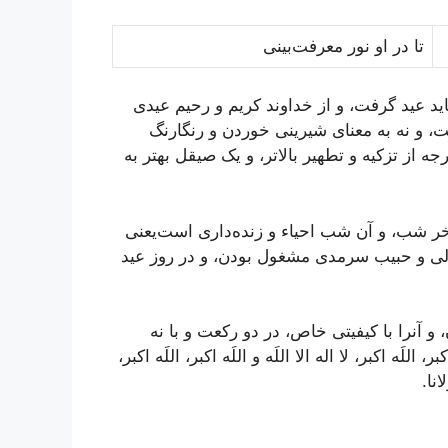
تا در او نور معرفت‌بينى
ايد عيد گرفت، و از خداوند کريم و رحيم عيدى
ت، و نه به معناى شيرينى خوردن و رنگارنگ
ه از تزکيه و تطهير بالاتر، و يک صيقل بهتر به
 شب، و آن شب احياء و زنده‌دارى است‌يعنى
ازلى و حبيب سرمدى مشغول بودن، و در روز عيد
 و آنرا با کيفيتى خاص، در دو رکعت و با نه
کبر، اللَه اکبر، لا اله الا اللَه و اللَه اکبر، اللَه اکبر،
نا.