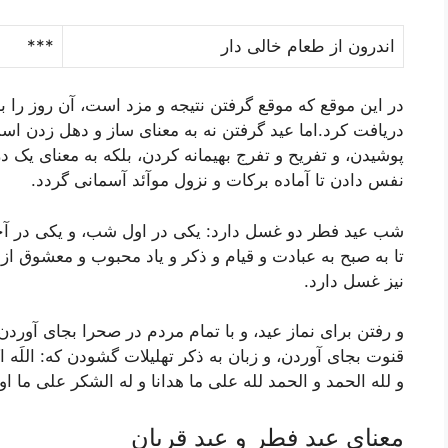
اندرون از طعام خالى دار
***
در اين موقع که موقع گرفتن نتيجه و مزد است، آن روز را ب
دريافت کرد.اما عيد گرفتن نه به معناى ساز و دهل زدن اس
پوشيدن، و تفريح و تفرج بهيمانه کردن، بلکه به معناى يک درج
نفس دادن تا آماده برکات و نزول موآئد آسمانى گردد.
شب عيد فطر دو غسل دارد: يکى در اول شب، و يکى در آخر
تا به صبح به عبادت و قيام و ذکر و ياد محبوب و معشوق 
نيز غسل دارد.
و رفتن براى نماز عيد، و با تمام مردم در صحرا بجاى آوردن،
قنوت بجاى آوردن، و زبان به ذکر تهليلات گشودن که:
اللَه ا
و لله الحمد و الحمد لله على ما هدانا و له الشکر على ما اولا
معناي‌ عيد فطر و عيد قربان