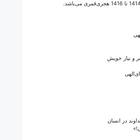
هی
ر و نیاز خویش
ی‌الهی
داوند در انسان
!»