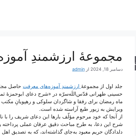
مجموعۀ ارزشمندِ آموزه
جو
دسامبر 18, 2024
از
admin
جلد اول از مجموعۀ
ارزشمندِ آموزه‌های معرفت
حاصل مجال
حسینی طهرانی قدّس‌اللَه‌سرّه در «شرح دعای ابوحمزۀ ثم
ماه رمضان برای رفقا و شاگردان سلوکی و رهپویانِ مکتب عرف
ویرایش به زیور طبع آراسته شده است.
از آنجا که خود مرحوم مؤلّف بارها این دعای شریف را با نام 
شرح این دعا، به طرح مباحث دقیق عرفان عملی پرداخته 
دلدادگان حریم معبود به‌جای گذاشته‌اند، که به تصدیق اهل