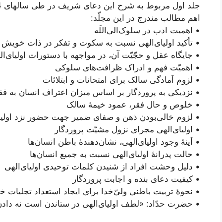
جلد اول مربوط به شرح این دعای شریف در طی سالهای 1414 تا 1416 هجری‌قمری می‌باشد.
اهم مطالب مندرج در این مجلّد:
• اهمیت ادب در سلوک‌الی‌اللَه
• تأکید اولیای‌الهی نسبت به سکوت و تفکر در ذات خویش
• جایگاه عقل و حجّیّت آن، در مواجهه با دستورات اولیای‌ال
• اهمیّت فهم و ادراک ظرافت‌های سلوکی
• لزوم آمادگی سالک برای امتحانات و ابتلائات
• نزدیکی به پروردگار بر اساس میزان اعتراف انسان به فق
• خلوص و حال فقر، عمود خیمۀ سالک
• لزوم خالی‌بودن ذهن و صفای ضمیر جهت حضور نزد اولیا
• اولیای‌الهی مجرای نزول مشیّت پروردگار
• آینۀ وجود اولیای‌الهی، نشان‌دهندۀ باطن انسان‌ها
• حالت پدرانۀ اولیای‌الهی نسبت به جمیع انسان‌ها
• دلیل وحشت افراد از شنیدن کلمات توحیدی اولیای‌الهی
• کیفیت دعای بنده و اجابت پروردگار
• نحوۀ تربیت باطنی ولیّ‌خدا برای ایجاد استعداد تجلیات خ
• حضرت حدّاد: «لطف اولیای‌الهی در ستاندن است نه دادن