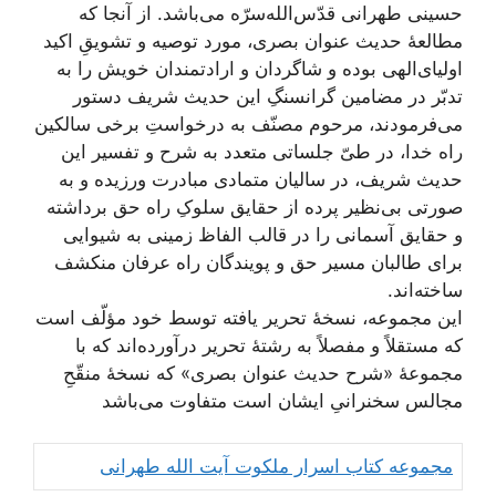
حسینی طهرانی قدّس‌الله‌سرّه می‌باشد. از آنجا که
مطالعۀ حدیث عنوان بصری، مورد توصیه و تشویقِ اکید
اولیای‌الهی بوده و شاگردان و ارادتمندان خویش را به
تدبّر در مضامین گرانسنگِ این حدیث شریف دستور
می‌فرمودند، مرحوم مصنّف به درخواستِ برخی سالکین
راه خدا، در طیّ جلساتی متعدد به شرح و تفسیر این
حدیث شریف، در سالیان متمادی مبادرت ورزیده و به
صورتی بی‌نظیر پرده از حقایق سلوکِ راه حق برداشته
و حقایق آسمانی را در قالب الفاظ زمینی به شیوایی
برای طالبان مسیر حق و پویندگان راه عرفان منکشف
ساخته‌اند.
این مجموعه، نسخۀ تحریر یافته توسط خود مؤلّف است
که مستقلاً و مفصلاً به رشتۀ تحریر درآورده‌اند که با
مجموعۀ «شرح حدیث عنوان بصری» که نسخۀ منقّحِ
مجالس سخنرانیِ ایشان است متفاوت می‌باشد
مجموعه کتاب اسرار ملکوت آیت الله طهرانی