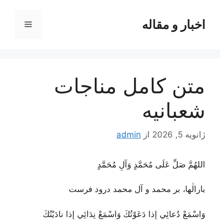
رش
ه
اخبار و مقاله
فهرست
حتوا
متن کامل مناجات
شعبانیه
ژانویه 5, 2026
از
admin
اللهُمَّ صَلِّ عَلَى مُحَمَّدٍ وَآلِ مُحَمَّدٍ
بارالٰها، بر محمد و آل محمد درود فرست
وَاسْمَعْ دُعائِي إِذا دَعَوْتُكَ وَاسْمَعْ نِدَائِي إِذا نادَيْتُكَ