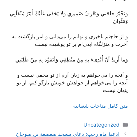
وَتَخْبُرُ حاجَتِي وَتَعْرِفُ ضَمِيرِي وَلا يَخْفَى عَلَيْكَ أَمْرُ مُنْقَلَبِي
وَمَثْوايَ
و از حاجتم باخبری و نهانم را می‌دانی و امر بازگشت به
آخرت و منزلگاه ابدی‌ام بر تو پوشیده نیست
وَما أُرِيدُ أَنْ أُبْدِىءَ بِهِ مِنْ مَنْطِقِي وَأَتَفَوَّهَ بِهِ مِنْ طَلِبَتِي
و آنچه را می‌خواهم به زبان آرم از تو مخفی نیست و
آنچه را می‌خواهم از خواهش خویش بازگو کنم، از تو
پنهان نیست
متن کامل مناجات شعبانیه
دسته‌ها
Uncategorized
ناوبری
ادعیۀ ماه رجب: دعای مسجد صعصعة بن صوحان