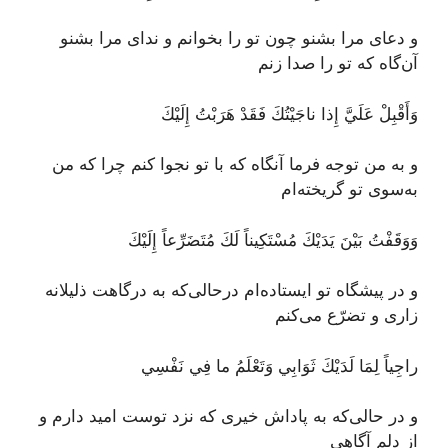
و دعای مرا بشنو چون تو را بخوانم و ندای مرا بشنو
آن‌گاه که تو را صدا زنم
وَأَقْبِلْ عَلَيَّ إِذا ناجَيْتُكَ فَقَدْ هَرَبْتُ إِلَيْكَ
و به من توجه فرما آنگاه که با تو نجوا کنم چرا که من
به‌سوی تو گریخته‌ام
وَوَقَفْتُ بَيْنَ يَدَيْكَ مُسْتَكِيناً لَكَ مُتَضَرِّعاً إِلَيْكَ
و در پیشگاه تو ایستاده‌ام درحالی‌که به درگاهت ذلیلانه
زاری و تضرّع می‌کنم
راجِياً لِمَا لَدَيْكَ ثَوَابِي وَتَعْلَمُ ما فِي نَفْسِي
و در حالی‌که به پاداش خیری که نزد توست امید دارم و
از دلم آگاهی