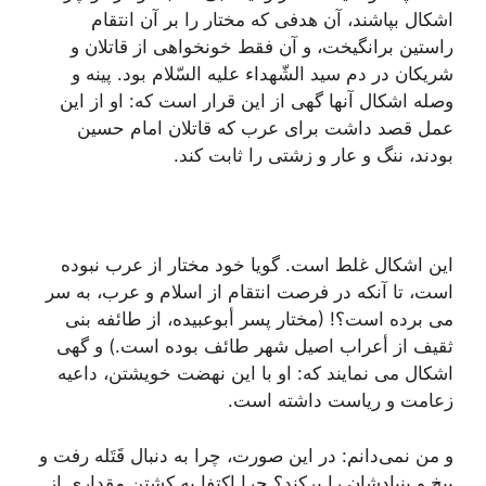
اشكال بپاشند، آن هدفى كه مختار را بر آن انتقام
راستین برانگیخت، و آن فقط خونخواهى از قاتلان و
شریكان در دم سید الشّهداء علیه السّلام بود. پینه و
وصله اشكال آنها گهى از این قرار است كه: او از این
عمل قصد داشت براى عرب كه قاتلان امام حسین
بودند، ننگ و عار و زشتى را ثابت كند.
این اشكال غلط است. گویا خود مختار از عرب نبوده
است، تا آنكه در فرصت انتقام از اسلام و عرب، به سر
مى برده است؟! (مختار پسر أبوعبیده، از طائفه بنى
ثقیف از أعراب اصیل شهر طائف بوده است.) و گهى
اشكال مى نمایند كه: او با این نهضت خویشتن، داعیه
زعامت و ریاست داشته است.
و من نمى‌دانم: در این صورت، چرا به دنبال قَتَله رفت و
بیخ و بنیادشان را بركند؟ چرا اكتفا به كشتن مقدارى از