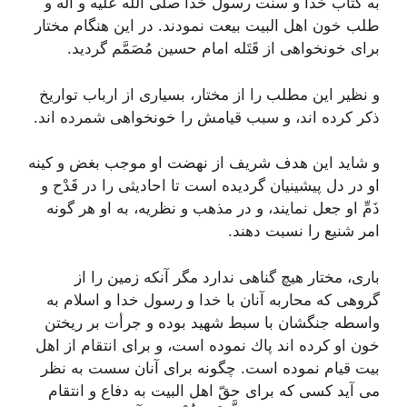
به كتاب خدا و سنَّت رسول خدا صلَّى الله علیه و آله و
طلب خون اهل البیت بیعت نمودند. در این هنگام مختار
براى خونخواهى از قَتَله امام حسین مُصَمَّم گردید.
و نظیر این مطلب را از مختار، بسیارى از ارباب تواریخ
ذكر كرده اند، و سبب قیامش را خونخواهى شمرده اند.
و شاید این هدف شریف از نهضت او موجب بغض و كینه
او در دل پیشینیان گردیده است تا احادیثى را در قَدْح و
ذَمِّ او جعل نمایند، و در مذهب و نظریه، به او هر گونه
امر شنیع را نسبت دهند.
بارى، مختار هیچ گناهى ندارد مگر آنكه زمین را از
گروهى كه محاربه آنان با خدا و رسول خدا و اسلام به
واسطه جنگشان با سبط شهید بوده و جرأت بر ریختن
خون او كرده اند پاك نموده است، و براى انتقام از اهل
بیت قیام نموده است. چگونه براى آنان سست به نظر
مى آید كسى كه براى حقّ اهل البیت به دفاع و انتقام