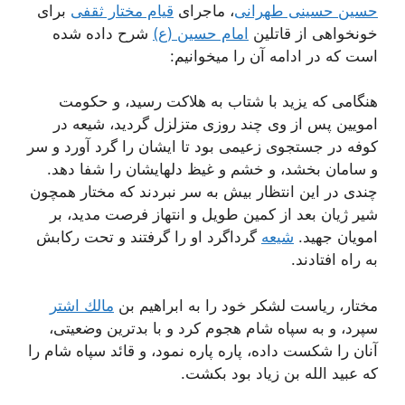
حسین حسینی طهرانی
، ماجرای
قیام مختار ثقفی
برای
خونخواهی از قاتلین
امام حسین (ع)
شرح داده شده
است که در ادامه آن را میخوانیم:
هنگامى كه یزید با شتاب به هلاكت رسید، و حكومت
امویین پس از وى چند روزى متزلزل گردید، شیعه در
كوفه در جستجوى زعیمى بود تا ایشان را گرد آورد و سر
و سامان بخشد، و خشم و غیظ دلهایشان را شفا دهد.
چندى در این انتظار بیش به سر نبردند كه مختار همچون
شیر ژیان بعد از كمین طویل و انتهاز فرصت مدید، بر
امویان جهید.
شیعه
گرداگرد او را گرفتند و تحت ركابش
به راه افتادند.
مختار، ریاست لشكر خود را به ابراهیم بن
مالك اشتر
سپرد، و به سپاه شام هجوم كرد و با بدترین وضعیتى،
آنان را شكست داده، پاره پاره نمود، و قائد سپاه شام را
كه عبید الله بن زیاد بود بكشت.