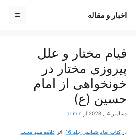
رش
ه
اخبار و مقاله
فهرست
حتوا
قیام مختار و علل
پیروزی مختار در
خونخواهی از امام
حسین (ع)
دسامبر 14, 2023
از
admin
در
کتاب امام شناسی جلد 16
، اثر
علامه سید محمد