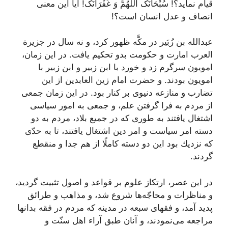
قیام نماید؟! سُبْحَانَک اللَّهُمَّ وَ غُفْرَانَک! آیا این معنى
انصاف و عدل انسان است؟!
عبدالله بن زُبَیر در مكَّه ظهور كرد، و نه سال در جزیرة
العرب امارت و حكومت بدو تحكیم یافت. در این زمان،
امویون سرگرم زد و خورد با ابن زبیر و ابن زبیر با
امویون بودند. و حضرت امام زین العابدین از این
تضارب و منازعه دنیوى بر كنار بود. در این زمان جمعى
از مردم به فرا گرفتن علم، و جمعى به امور سیاسى
اشتغال یافتند به طورى كه در جمیع بلاد، مردم به دو
دسته امر سیاست و امر دین اشتغال یافتند، تا به حدّى
كه نزدیك بود این دو دسته كاملًا از هم جدا و منقطع
گردند.
در این عصر، ارتكاز علوم بر قواعد و اصول تثبیت گردید،
و مناظرات و محاجّه‌ها شروع شد، و مذاهب و طرائق
پدید آمد، و فقهاى سبعه در مدینه كه مردم در فقه بدانها
مراجعه مى‌نمودند، و آنان طبق آراء اهل سنّت و