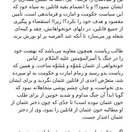
ایشان ننمود؟! و با انضمام بقیه قاتلین به سپاه خود كه
این سیاست حكومت و امارت و فرماندهى است، تأمین
مقصود و هدف خود را نكرد؟! زیرا! استقصاء و پیگیرى
از جمیع قاتلین، در دلهاى خونخواهانش، حِقد و كینه‌اى
شعله ور مى‌سازد تا آنكه عند الفرصه بر او یورش برند.
طالب ریاست، همچون معاویه مى‌باشد كه نهضت خود
را در جنگ با أمیرالمؤمنین علیه السّلام در لباس
خونخواهى از عثمان مُمَوَّه و مُشَوَّه ساخت. و همین كه
ریاست بدو رسید و زمام امارت و حكومت به او سپرده
شد، متعرّض احدى از قاتلین عثمان نگردید و براى ایشان
بدى نخواست، و چنان چشم پوشى متجاهلانه نمود كه
گویا ابداً آن جنگ مداوم و شدید خونین از براى طلب
خون عثمان نبوده است! تا حدّى كه چون دختر عثمان از
او مطالبه خون عثمان از قاتلین را نمود، وى از دختر
عثمان اعتذار جست.
اگر مختار در این جهش و هجومش داراى نیت درستى