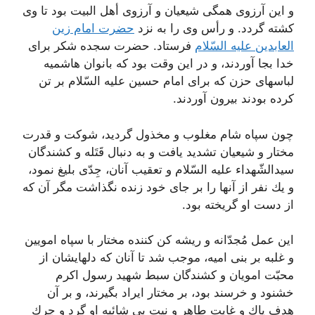
و این آرزوى همگى شیعیان و آرزوى أهل البیت بود تا وى
كشته گردد. و رأس وى را به نزد
حضرت امام زین
العابدین علیه السّلام
فرستاد. حضرت سجده شكر براى
خدا بجا آوردند، و در این وقت بود كه بانوان هاشمیه
لباسهاى حزن كه براى امام حسین علیه السّلام بر تن
كرده بودند بیرون آوردند.
چون سپاه شام مغلوب و مخذول گردید، شوكت و قدرت
مختار و شیعیان تشدید یافت و به دنبال قَتَله و كشندگان
سیدالشّهداء علیه السّلام و تعقیب آنان، جِدّى بلیغ نمود،
و یك نفر از آنها را بر جاى خود زنده نگذاشت مگر آن كه
از دست او گریخته بود.
این عمل مُجدّانه و ریشه كن كننده مختار با سپاه امویین
و غلبه بر بنى امیه، موجب شد تا آنان كه دلهایشان از
محبّت امویان و كشندگان سبط شهید رسول اكرم
خشنود و خرسند بود، بر مختار ایراد بگیرند، و بر آن
هدف پاك و غایت طاهر و نیت بى شائبه او گرد و چرك