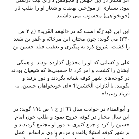
نبود، بسیارى از مورّخین نهضت و شعار او را طَلَبِ ثار
(خونخواهى) محسوب نمى داشتند.
این ابن عَبد رَبِّه است كه در «العِقد الفَرید» (ج ٢ ص
٢٣٠) مى گوید: چون مختار، ابن مرجَانَه و عُمَر بن سَعد
را كشت، شروع كرد به پیگیرى و تعقیب قتله حسین بن
على و كسانى كه او را مخذول گذارده بودند، و همگى
ایشان را كشت، و امر كرد تا حسینى‌ها كه شیعیان بودند
در كوچه‌هاى شهر كوفه شبانه بگردند و دور بزنند و
بگویند: یا لَثارَاتِ الْحُسَین‌!1 «اى خونخواهان حسین، به
فریاد رسید!»
و أبوالفداء در حوادث سال ٦٦ از ج ١ ص ١٩٤ گوید: در
این سال مختار در كوفه خروج نمود و طلب خون امام
حسین را كرد و جمع كثیرى به دور او مجتمع گردیدند و
بر شهر كوفه استیلا یافت و مردم با وى براساس عمل