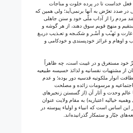
ها فعل خداست تا در پرده خلوت و مناجات
در صدد تعرّض به آنها برنمی‌آید؛ ولی همین که
هند مردم را از آداب ملّی خود و سنن جاهلی
قیم و منهج قویم سوق دهند، از هر گوشه و
 غارت و نَهـْب و أسْـر و شکنـجه و تعـذیب دریـغ
ب و اوهام و غرائز خودپسندی و خودکامی‌ و
ّ خود مستغرق و در غیبت است، چه ظاهراً
ان از مشتهیات نفسانیه و لذائذ خسیسه طبیعیه
طافت انوار ملکوتیه قدسیه دور بوده؛ و عدم
م اجتماعیه و مرسومات زائده و مصلحت
ا عالم وحدت و آثار آن (از گسستن زنجیرهای
میه خیالیه اعتباریه) به مقام ولایت عنوان
این اساس است که انبیاء و اولیاء پیوسته در
ای جبّار و ستمکار گذرانیده‌اند.