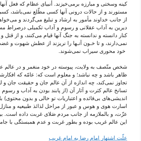
کینه وسختی و مبارزه برمی‌خیزند. أنبیای عظام که فعل آن
مستورند و از حالات درونی آنها کسی مطّلع نمی‌باشد، کسی 
از جانب خداوند مأمور به ارشاد و تبلیغ می‌گردند و می‌خوا
دیرین به آداب عقلانی و رسوم و آداب تکمیلی درصراط مست
کنار دانسته و ندانسته به جنگ آنها قیام می‌کنند، و از قتل و
نمی‌دارند، و تا خـون آنـها را نریزند از عطش شهوت و غض
خود محوری سیراب نمی‌شوند.
شخص متّصف به ولایت، پیوسته در خود منغمر و در عالم عز
ظاهر باشد و چه نباشد؛ و معلوم است که: عامّه که افکارش
تجاوز نمی‌کند، چه اندازه از آن عالم جان و حقیقت جان و ل
تسانخ عالم کثرت و آثار آن (از پابند بودن به آداب و رسو
اندیشی‌های بی‌فائده و اعتباریات تو خالی و بدون محتوی) ب
اسارت هوی و هوس و عبور از مراحل لذائذ طبیعیه و منازل وه
عزّت، و بالملازمه از جانب مردم صَلای غربت داده است. بر 
این عالم غریب بوده و بطور غربت و عدم همبستگی با جامعه‌ه
علّت اشتهار امام رضا به امام غريب