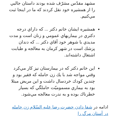
مشهد مقدّس مشرّف شده بودند داستان جالبي
را از همشيره خود نقل كردند كه ما در اينجا ثبت
مي‌كنيم.
همشيره ايشان خانم دكتر … كه داراي درجه
دكتري در بيماريهاي عمومي و زنان است و مدت
مديدي با شوهر خود آقاي دكتر … كه دندان
پزشك است در شهر كرمان به معالجه و طبابت
اشتغال داشته‌اند.
اين خانم دكتر كه در بيمارستان نيز كار مي‌كرد
وقتي مواجه شد با يك زن حامله كه فقير بود و
چندين كودك خردسال داشت و اين مريض مبتلا
بود به بيماري مسموميّت حاملگي كه بسيار
خطرناك بوده و به ندرت معالجه مي‌شود.
ادامه در
شفا دادن حضرت رضا عليه السّلام زن حامله
در آستان مرگ را