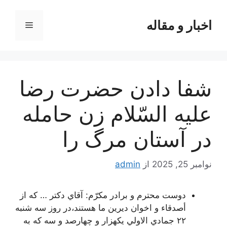
رش
ه
اخبار و مقاله
فهرست
حتوا
شفا دادن حضرت رضا
عليه السّلام زن حامله
در آستان مرگ را
نوامبر 25, 2025
از
admin
دوست محترم و برادر مكرّم: آقاي دكتر … كه از
أصدقاء و اخوان ديرين ما هستند،در روز سه شنبه
٢٢ جمادي الاولي يكهزار و چهارصد و سه كه به