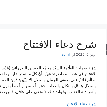
شرح دعاء الافتتاح
جو
ژوئن 6, 2026
از
admin
شرَح سماحة العلّامة السيّد محمّد الحسين الطهرانيّ (قدّس 
الافتتاح في هذه المحاضرة؛ فبيّن أنّ كلّ ما نقدر عليه وما نحن
العالَم قائمٌ على صفتَي الجمال والجلال الإلهيّين؛ فمِنَ الجم
والجلال يتمثّل بالنكال والعقاب. فمَن أحسن أو أخطأ بدون عم
وأصرّ فله العقاب. وفوائد ذلك لا تخفى على عاقل، فمَن صقل 
شرح دعاء الافتتاح