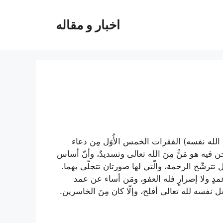
اخبار و مقاله
الله نفسه) الفقرات الخمس الأُوَل مِن دعاء
 فيه هو مَنٌّ مِنَ الله تعالى وتسديدٌ، وأنّ أساس
ال تترشّح الرحمة، والّتي لها صورتان تتجلّى بهما.
دٍ ولا إصرارٍ فله العفو، ومَن أساء عن عمد
نفسه لله تعالى أفلح، وإلّا كان مِنَ الخاسرين.