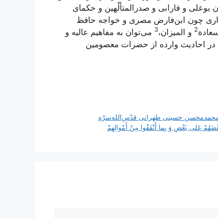
بوعلی و فارابی و صدرالمتألّهین و حکمای
امداری چون ابن‌فارض مصری و خواجه حافظ
3
2
سعادة
و
المیزان
،
می‌توان به مفاهیم عالیه و
 در احادیث وارده از حضرات معصومین
محمدمحسن حسینی طهرانی قدّس‌الله‌سرّه
مْ عَلى‌ بَعْضٍ وَ بِما أَنْفَقُوا مِنْ أَمْوالِهِمْ‌