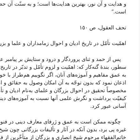
و هدایت و آن نور، بهترین هدایت‌ها است؛ و به سنّت آن حض
است.“
تحف العقول، ص ١٥٠
اهمّیت تأمّل در تاریخ ادیان و احوال زمامداران و علما و بزر
پس از حمد و ثنای پروردگار و درود و ستایش بر پیامبر عا
سطور، بندۀ گنه‌کار که: اهمّیت و لزوم تأمّل و تدبّر در تار
به عمق مفاهیم و آموزه‌های آنان، اگر نگوییم هم‌طراز با خو
اذعان نمود که بدون توجّه به آن امکان وصول به حقائق و 
مخصوصاً تحقیق در احوال بزرگان و علمای به‌نام ادیان و تأ
کیفیّت برداشت و نگرش علمی آنها نسبت به آموزه‌های دینی
آسانی عبور کرد.
چگونه ممکن است به عمق و ژرفای معارف دینی در فنون
غیره پی برد، بدون آنکه در آثار و تألیفات بزرگانی چون ش
خاتم‌الفقهاء مرحوم شیخ انصاری و بزرگان از متأخّرین از ف