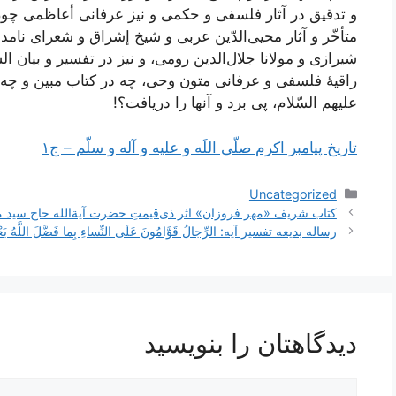
و تدقیق در آثار فلسفی و حکمی و نیز عرفانی أعاظمی چون 
متأخّر و آثار محیی‌الدّین عربی و شیخ إشراق و شعرای ن
شیرازی و مولانا جلال‌الدین رومی، و نیز در تفسیر
و
بیان ال
راقیۀ فلسفی و عرفانی متون وحی، چه در کتاب مبین و چه
علیهم السّلام، پی برد و آنها را دریافت؟!
تاریخ پیامبر اکرم صلّی اللَه و علیه و آله و سلّم – ج۱
دسته‌ها
Uncategorized
ناوبری
کتاب شریف «مهر فروزان» اثر ذی‌قیمتِ حضرت آیة‌الله حاج سید 
نوشته‌ها
رساله بدیعه تفسیر آیه: الرِّجالُ قَوَّامُونَ عَلَى النِّساءِ بِما فَضَّلَ اللَّهُ بَعْضَهُ
دیدگاهتان را بنویسید
دیدگاه