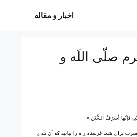
اخبار و مقاله
م صلّی اللَه و
ِهِ فإنّها أشرَفُ السُّنَن.»
ضرت برای شما فرستاد راه را بیابید که آن هَدی