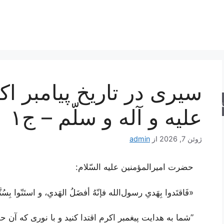
سیری در تاریخ پیامبر اکر
جو
علیه و آله و سلّم – ج۱
ژوئن 7, 2026
از
admin
حضرت امیرالمؤمنین علیه السّلام:
«فَاقتَدوا بِهَدیِ رسول‌الله فإنّهُ أفضَلُ الهَدیِ، و استَنّوا بِسُنَّت
”شما به هدایت پیغمبر اکرم اقتدا کنید و با نوری که آن ح