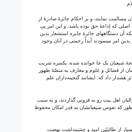
ام
نان‌ مسالمت‌ نمايند، و بر احکام‌ جائرۀ صادرۀ از
 اصلی که‌ إذاعۀ حق‌ بوده‌ باشد. و اين‌ امر پی
آنکه‌ آن‌ دستگاههای جائرۀ جابره‌ استشعار بدين‌
بدين‌ امر مینمودند أبداً رحمتی در آنان‌ وجود
فاتحۀ شيعيان‌ يک جا خوانده‌ شده‌، يکسره‌ شربت‌
ان‌ از فضائل‌ و علوم‌ و معارف‌ به‌ منصّۀ ظهور
 هشدار داد که‌: ايشانند گنجينه‌داران‌ علم‌
واليان‌ اهل‌ بيت‌ رو به‌ فزونی گذاردند، و به‌ سبب‌
ور که‌ نفوس‌ شيعيانشان‌ به‌ قدر امکان‌ محفوظ‌
يار از طالبيّين‌ اميد و چشمداشت‌ نهضت‌