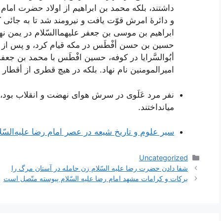
داشتند، بلکه‌ محمد بن‌ ابراهيم‌ از اولاد حضرت‌ امام‌
و دائرۀ امرش‌ قوّت‌ يافت‌ و نيرومند شد تا به‌ جائی ک
ابراهيم‌ بن‌ موسی بن‌ جعفر عليهما‌السّلام در يمن‌ نه
حسين‌ بن‌ حسن أفْطَس‌ در مکه‌ قيام‌ کرد، و پس‌ از م
أبُوالسَّرايا در کوفه‌، حسين‌ افْطَس‌ با محمد بن‌ جعفر 
اميرالمومنين‌ نام‌ نهاد. بلکه‌ در هيچ‌ قطری از أقطار 
نفر مرد عَلَوی در سرش‌ هوای نهضت‌ و انقلاب‌ بود، و
میانداختند.
سير علوم‌ و تاريخ‌ شيعه‌ در عصر امام‌ رضا عليه‌السّل
دسته‌ها
Uncategorized
ناوبری
شفا دادن حضرت رضا عليه السّلام زن حامله در آستان مرگ را
نوشته‌ها
بركات‌ و كرامات‌ مشهد امام‌ رضا عليه‌ السّلام‌ پيوسته‌ متّصل‌ است‌