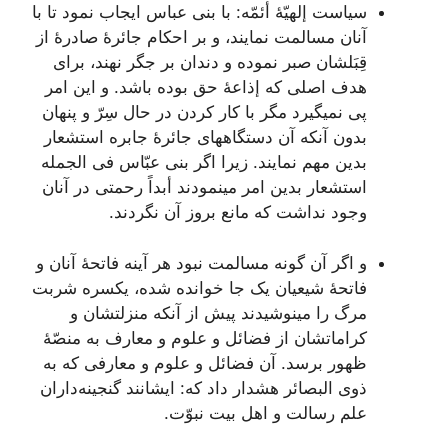
سياست‌ إلهيّۀ أئمّه‌: با بنی عباس‌ ايجاب‌ نمود تا با
آنان‌ مسالمت‌ نمايند، و بر احکام‌ جائرۀ صادرۀ از
قِبَلشان‌ صبر نموده‌ و دندان‌ بر جگر نهند، برای
هدف‌ اصلی که‌ إذاعۀ حق‌ بوده‌ باشد. و اين‌ امر
پی نمیگيرد مگر با کار کردن‌ در حال‌ سِرّ و پنهان‌
بدون‌ آنکه‌ آن‌ دستگاههای جائرۀ جابره‌ استشعار
بدين‌ مهم‌ نمايند. زيرا اگر بنی عبّاس‌ فی الجمله‌
استشعار بدين‌ امر مینمودند أبداً رحمتی در آنان‌
وجود نداشت‌ که‌ مانع‌ بروز آن‌ نگردند.
و اگر آن‌ گونه‌ مسالمت‌ نبود هر آينه‌ فاتحۀ آنان‌ و
فاتحۀ شيعيان‌ يک جا خوانده‌ شده‌، يکسره‌ شربت‌
مرگ‌ را مینوشيدند پيش‌ از آنکه‌ منزلتشان‌ و
کراماتشان‌ از فضائل‌ و علوم‌ و معارف‌ به‌ منصّۀ
ظهور برسد. آن‌ فضائل‌ و علوم‌ و معارفی که‌ به‌
ذوی البصائر هشدار داد که‌: ايشانند گنجينه‌داران‌
علم‌ رسالت‌ و اهل‌ بيت‌ نبوّت‌.