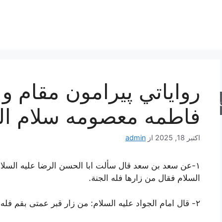
رواياتي پيرامون مقام
جو
فاطمه معصومه سلام الل
اکتبر 18, 2025
از
admin
١-
عن سعد بن سعد قال سألت ابا الحسن الرضا علیه السل
السلام فقال
من زارها فله الجنة.
٢-
قال امام الجواد علیه السلام:
من زار قبر عمتی بقم فله ا