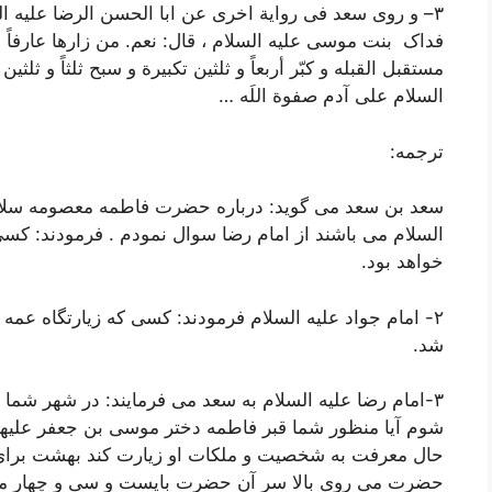
٣
–
و روی سعد فی روایة اخری عن ابا الحسن الرضا علیه ال
فداک بنت موسی علیه السلام ، قال
: نعم. من زارها عارفاً 
مستقبل القبله و کبّر أربعاً و ثلثین تکبیرة و سبح ثلثاً و ثلثین
السلام علی آدم صفوة اللَه …
ترجمه:
سعد بن سعد می گوید: درباره حضرت فاطمه معصومه سلام ا
السلام می باشند از امام رضا سوال نمودم . فرمودند: ک
خواهد بود.
٢- امام جواد علیه السلام فرمودند: کسی که زیارتگاه عمه 
شد.
٣-امام رضا علیه السلام به سعد می فرمایند: در شهر شما
شوم آیا منظور شما قبر فاطمه دختر موسی بن جعفر علیهم 
حال معرفت به شخصیت و ملکات او زیارت کند بهشت برای ا
حضرت می روی بالا سر آن حضرت بایست و سی و چهار مرت