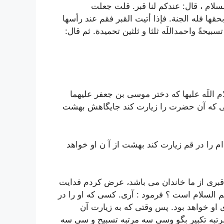
سلام ، قال:
عندکم لنا قبر.
قلت جعلت
بحقها فله الجنة. فإذا أتیت القبر فقم عند رأسها
 تسبیحةً واحمداللَه ثلثا و ثلثین تحمیدة. ثم قال:
للَه علیها که دختر موسی بن جعفر علیهما
سی که آن حضرت را زیارت کند جایگاهش بهشت
ام را در قم زیارت کند بهشت از آ ن او خواهد
 قبری از ما خاندان می باشد، عرض کردم فدایت
السلام است ؟ فرمود : آری. کسی که او را در
و خواهد بود. پس وقتی که به زیارت آن
به تکبیر بگو وسی سه مرتبه تسبیح و سی سه