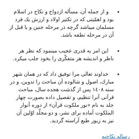
و از جمله آن، مسأله ازدواج و نكاح در اسلام
بود و اهمّیتى كه در تكثیر اولاد و ارزش یك فرد
مسلمان میباشد گرچه در مرحله جنین و یا قبل از
آن در مرحله نطفه باشد.
این امر به قدرى عجیب مینمود كه نظر هر
ناظر و اندیشه هر متفكّرى را بخود جلب میكرد.
خداوند تعالى مرا توفیق داد كه در همان شهر
مبارك، اصول و شالوده آن مباحث را تدوین، و در
سنه ١٤٠٨ پس از گذشت هجده سال، مباحث
قرآنى آنرا تنظیم، و تفصیل داده بصورت چهار
جلد به نام‌
«نور ملکوت قرآن»
از دوره‌
أنوار
الملکوت‌
آماده براى نشر، و دو مجلّد اوّلین آن
نیز به زیور طبع آراسته گردید.
رساله نکاحیه