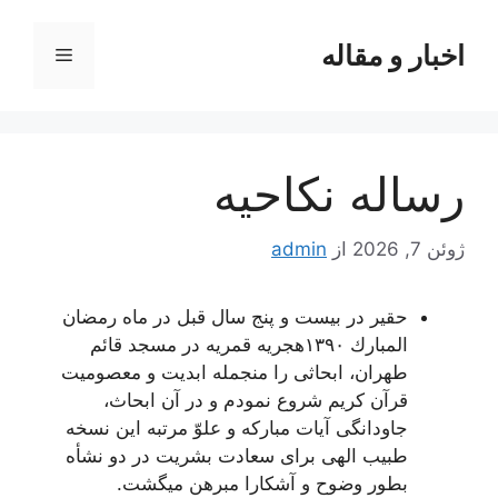
رش
ه
اخبار و مقاله
فهرست
حتوا
رساله نکاحیه
ژوئن 7, 2026
از
admin
حقیر در بیست و پنج سال قبل در ماه رمضان
المبارك ١٣٩٠هجریه قمریه در مسجد قائم
طهران، ابحاثى را منجمله ابدیت و معصومیت
قرآن كریم شروع نمودم و در آن ابحاث،
جاودانگى آیات مباركه و علوّ مرتبه این نسخه
طبیب الهى براى سعادت بشریت در دو نشأه
بطور وضوح و آشكارا مبرهن میگشت.