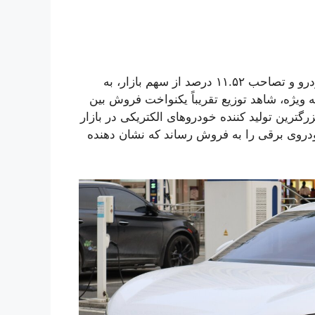
با توجه به سهم بازار، خودرو BYD با فروش ۱,۰۹۸,۴۰۹ خودرو و تصاحب ۱۱.۵۲ درصد از سهم بازار، به
 پرفروش‌ترین برند خودرو در چین ظاهر شد. BYD، به ویژه، شاهد توزیع تقریباً یکنواخت فروش بین
PHE بود. با وجود این، BYD همچنان بزرگترین تولید کننده خودروهای الکتریکی در بازار
ت. BYD با حفظ موقعیت رهبری خود، ۵۲۴,۱۸۴ خودروی برقی را به فروش رساند که نشان دهنده