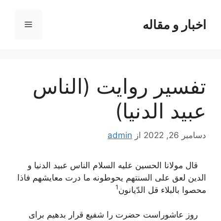
رش
ه
اخبار و مقاله
فهرست
حتوا
تفسير روايت (الناس
عبيد الدنيا)
دسامبر 26, 2022
از
admin
قال مولانا الحسین علیه السلام الناس عبید الدنیا و
الدین لعق علی السنتهم یحوطونه ما درت معایشهم فاذا
1
محصوا بالبلاء قل الدّیانون‌
روز عاشوراست حضرت را شفیع قرار بدهیم برای