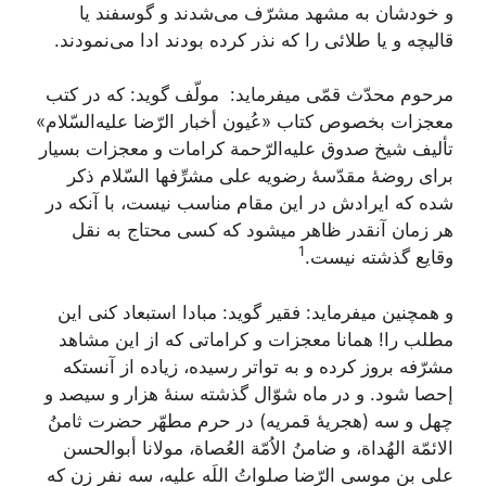
و خودشان‌ به‌ مشهد مشرّف‌ می‌شدند و گوسفند یا
قالیچه‌ و یا طلائی‌ را که‌ نذر کرده‌ بودند ادا می‌نمودند.
مرحوم‌ محدّث‌ قمّی‌ میفرماید: ‎ مولّف‌ گوید: که‌ در کتب‌
معجزات‌ بخصوص‌ کتاب‌ «عُیون‌ أخبار الرّضا علیه‌السّلام‌»
تألیف‌ شیخ‌ صدوق‌ علیه‌الرّحمة‌ کرامات‌ و معجزات‌ بسیار
برای‌ روضۀ مقدّسۀ رضویه‌ علی‌ مشرِّفها السّلام‌ ذکر
شده‌ که‌ ایرادش‌ در این‌ مقام‌ مناسب‌ نیست‌، با آنکه‌ در
هر زمان‌ آنقدر ظاهر میشود که‌ کسی‌ محتاج‌ به‌ نقل‌
1
وقایع‌ گذشته‌ نیست‌.
و همچنین‌ میفرماید: فقیر گوید: مبادا استبعاد کنی‌ این‌
مطلب‌ را! همانا معجزات‌ و کراماتی‌ که‌ از این‌ مشاهد
مشرّفه‌ بروز کرده‌ و به‌ تواتر رسیده‌، زیاده‌ از آنستکه‌
إحصا شود. و در ماه‌ شوّال‌ گذشته‌ سنۀ هزار و سیصد و
چهل‌ و سه‌ (هجریۀ قمریه‌) در حرم‌ مطهّر حضرت‌ ثامنُ
الائمّة‌ الهُداة‌، و ضامنُ الاُمّة‌ العُصاة‌، مولانا أبوالحسن‌
علی بن‌ موسی‌ الرّضا صلواتُ اللَه‌ علیه‌، سه‌ نفر زن‌ که‌