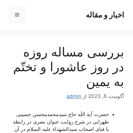
رش
ه
اخبار و مقاله
فهرست
حتوا
بررسی مساله روزه
در روز عاشورا و تختّم
به یمین
آگوست 6, 2023
از
admin
حضرت آیة اللَه حاج سیدمحمدمحسن حسینی
طهرانی در شرح روایت عنوان بصری در رابطه
با فنای اصحاب سیدالشهداء علیه السلام در آن