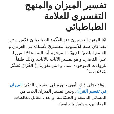
تفسير الميزان والمنهج
التفسيري للعلامة
الطباطبائي
امّا المنهج التفسيريّ عند العلّامة الطباطبائيّ قدّس سرّه،
فقد كان طبقا للأسلوب التفسيريّ لأستاذه في العرفان و
العلوم الباطنيّة الإلهيّة: المرحوم آية الله الحاجّ الميرزا
علي القاضي، و هو تفسير الآيات بالآيات، وذلك طبقاً
للروايات الموجودة عندنا و التي تقول: إنَّ القُرْآنَ يُفَسِّرُ
بَعْضُهُ بَعْضَاً
. وقد تجلى ذلك بأبهى صورة في تفسيره القيّم:
الميزان
في تفسير القرآن
. ويبين تفسير الميزان
العديد من
المسائل الدقيقة و الحسّاسة، و يقف مقابل مغالطات
المعاندين، و يتميّز بالجامعيّة.