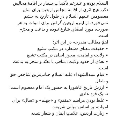
السلام بوده و علیرغم تأکیداتِ بسیار بر اقامۀ مجالس
ذکر، هیچ اثری از اقامۀ مجلس اربعین براى ساير
معصومین علیهم السلام در طول تاریخ به چشم
نمى‌‏خورد. از اینرو اربعين گرفتن براى اموات به هر
صورت، مورد امضایِ شارع نبوده و بدعت و محرّم
است.
اهمّ مطالب مندرجه در این اثر:
• حقیقت معنای «شعار» در مکتب تشیع
• ولایت و امامت، محور اصلی در مکتب تشیع
• تعدّی از حدود ولایت، منافی با تعبّد و منجر به بدعت
است.
• قیام سیدالشهداء علیه السلام حیاتی‌ترین شاخص حق
و باطل
• ارزش تاریخ عاشورا به حضور یک امام معصوم است؛
نه یک فرد عادی
• غلط بودن مراسم «هفتم» و «چهلم» و «سال» برای
اموات، بر اساس مبانی شریعت
• زیارت اربعین، علامتِ ایمان و شعارِ شیعه