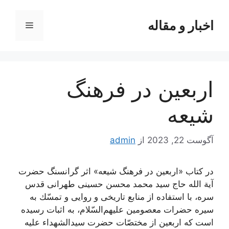
رش
ه
اخبار و مقاله
فهرست
حتوا
اربعین در فرهنگ
شیعه
آگوست 22, 2023
از
admin
در کتاب «اربعین در فرهنگ شیعه» اثر گرانسنگ حضرت
آیة الله حاج سید محمد محسن حسینی طهرانی قدس
سره، با استفاده از منابع تاريخى و روايى و تمسّك به
سيره حضرات معصومين عليهم‌‏السّلام، به اثبات رسیده
است که اربعین از مختصّات حضرت سیدالشهداء علیه