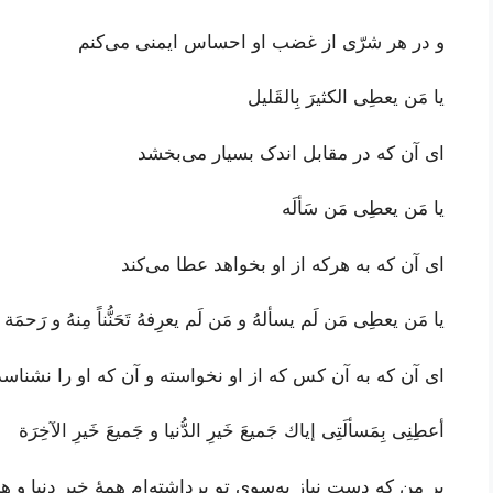
و در هر شرّی از غضب او احساس ایمنی می‌کنم
يا مَن يعطِى الكثيرَ بِالقَليل
ای آن که در مقابل اندک بسیار می‌بخشد
يا مَن يعطِى مَن سَألَه
ای آن که به هرکه از او بخواهد عطا می‌کند
يا مَن يعطِى مَن لَم يسألهُ و مَن لَم يعرِفهُ تَحَنُّناً مِنهُ و رَحمَة
ای آن که به آن ‌کس که از او نخواسته و آن که او را نشن
أعطِنِى بِمَسألَتِى إياك جَميعَ خَيرِ الدُّنيا و جَميعَ خَيرِ الآخِرَة
بر من که دستِ نیاز به‌سوی تو برداشته‌ام همۀ خیر دنیا و 