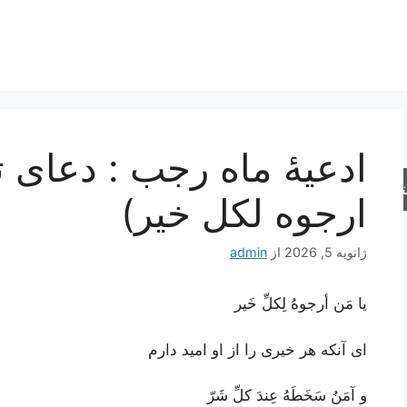
ادعیۀ ماه رجب : دعای ت
جو
ارجوه لکل خیر)
ژانویه 5, 2026
از
admin
يا مَن أرجوهُ لِكلِّ خَير
ای آنکه هر خیری را از او امید دارم
و آمَنُ سَخَطَهُ عِندَ كلِّ شَرّ