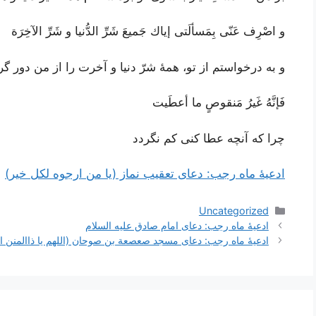
و اصْرِف عَنّى بِمَسألَتى إياك جَميعَ شَرِّ الدُّنيا و شَرِّ الآخِرَة
و به درخواستم از تو، همۀ شرّ دنیا و آخرت را از من دور گر
فَإنَّهُ غَيرُ مَنقوصٍ ما أعطَيت
چرا که آنچه عطا کنی کم نگردد
ادعیۀ ماه رجب: دعای تعقیب نماز (یا من ارجوه لکل خیر)
دسته‌ها
Uncategorized
ناوبری
ادعیۀ ماه رجب: دعای امام صادق علیه السلام
نوشته‌ها
ادعیۀ ماه رجب: دعای مسجد صعصعة بن صوحان (اللهم یا ذاالمنن ال