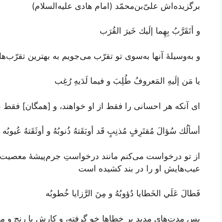
برگزیده‌اش علیّ‌بن‌محمّد (امام هادی علیه‌السلام)
و أتَقَرَّبُ بِهِما إلَيك خَيرَ القُرَب
و به‌وسیلۀ آنها به‌سوی تو تقرّب می‌جویم به بهترین تقرّب‌ها
يا مَن إلَيهِ المَعروفُ طُلِبَ و فيما لَدَيهِ رُغِب
ای آنکه هر احسانی را فقط از او خواهند، و [همگان] فقط ب
أسألُك سُؤالَ مُقتَرِفٍ مُذنِبٍ قَد أوبَقَتهُ ذُنوبُهُ و أوثَقَتهُ عُيوبُه
از تو درخواست می‌کنم مانند درخواستِ جرم‌پیشۀ معصیت‌کا
عیب‌هایش او را در بند کشیده است
فَطالَ عَلَي الخَطايا دُؤوبُهُ و مِنَ الرَّزايا خُطوبُه
پس مدت‌های مدید بر خطاها خو گرفته، و کارش با رنج و