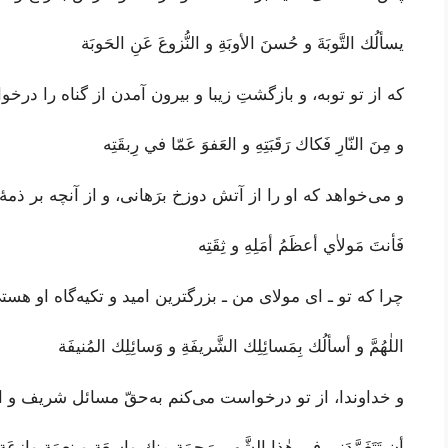
يسألُك التَّوبَةَ و حُسنَ الأوبَةِ و النُّزوعَ عَنِ الحَوبَة
که از تو توبه، و بازگشتِ زیبا و بیرون آمدن از گناه را درخ
و مِنَ النّارِ فَكاك رَقَبَتِهِ و العَفوَ عَمّا في رِبقَتِه
و می‌خواهد که او را از آتش دوزخ برَهانی، و از آنچه بر ذ
فَأنتَ مَولاٰي أعظَمُ أمَلِهِ و ثِقَتِه
چرا که تو ـ ای مولای من ـ بزرگترین امید و تکیه‌گاه او هست
اللٰهُمَّ و أسألُك بِمَسائِلِك الشَّريفَةِ و وَسائِلِك المُنيفَة
و خداوندا، از تو درخواست می‌کنم به‌حقّ مسائل شریف و ا
أن تَتَغَمَّدَني في هٰذا الشَّهرِ بِرَحمَةٍ مِنك واسِعَة و نِعمَةٍ وازِعَةٍ