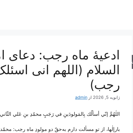
ادعیۀ ماه رجب: دعای ام
جو
السلام (اللهم انی اسئل
رجب)
ژانویه 5, 2026
از
admin
اللٰهُمَّ إنّي أسألُك بِالمَولودَينِ في رَجَبٍ محمّدِ بنِ عَلي الثّاني و
بارإلٰها، از تو مسألت دارم به‌حقّ دو مولودِ ماه رجب: محمّد‌