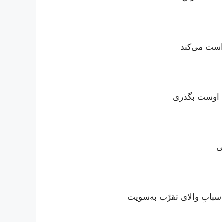
واست می‌کند
مۀ اوست بگذری
ی
سبابِ والای تقرّب به‌سویت