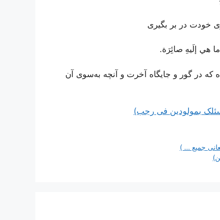
وی خودت در بر بگیری
و ما هي إلَيهِ صائِرَة.
اه که در گور و جایگاه آخرت و آنچه به‌سوی آن
اسئلک بمولودین فی رجب)
عانی جمیع … )
ن)