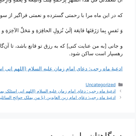
که در این ماه مرا با رحمتی گسترده و نعمتی فراگیر از س
وَ نَفسٍ بِما رَزَقتَها قانِعَة إلَيٰ نُزولِ الحافِرَةِ و مَحَلِّ الآخِرَةِ 
و جانی [به من عنایت کنی] که به رزق تو قانع باشد، تا آن‌گ
رهسپار است ساکن شود.
ادعیۀ ماه رجب: دعای امام زمان علیه السلام (اللهم انی 
دسته‌ها
Uncategorized
ناوبری
ادعیۀ ماه رجب : دعای امام زمان علیه السلام (اللهم انی اسئلک بم
نوشته‌ها
ادعیۀ ماه رجب: دعای امام زین العابدین (یا من یملک حوائج السائلی
دیدگاهتان را بنویسید