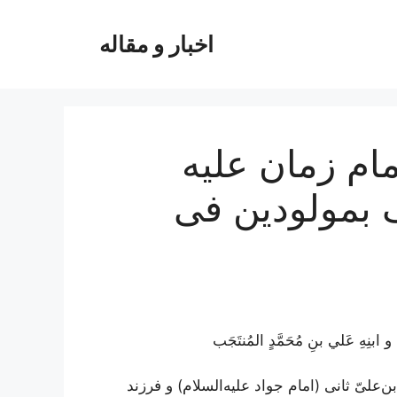
اخبار و مقاله
ام زمان علیه
ک بمولودین فی
 ابنِهِ عَلي بنِ مُحَمَّدٍ المُنتَجَب
بن‌علیّ ثانی (امام جواد علیه‌السلام) و فرزند