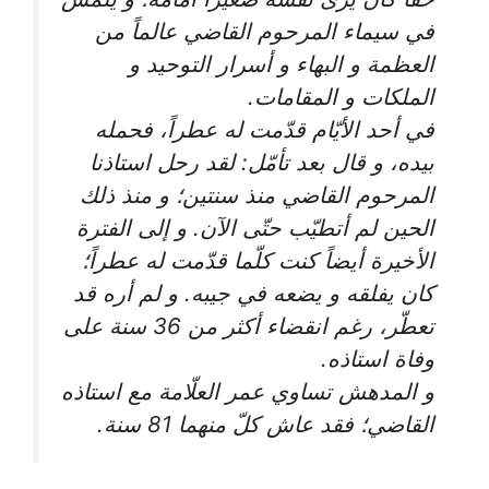
في سيماء المرحوم القاضي عالماً من
العظمة و البهاء و أسرار التوحيد و
الملكات و المقامات.
في أحد الأيّام قدّمت له عطراً، فحمله
بيده، و قال بعد تأمّل: لقد رحل استاذنا
المرحوم القاضي منذ سنتين؛ و منذ ذلك
الحين لم أتطيّب حتّى الآن. و إلى الفترة
الأخيرة أيضاً كنت كلّما قدّمت له عطراً؛
كان يفلقه و يضعه في جيبه. و لم أره قد
تعطّر، رغم انقضاء أكثر من 36 سنة على
وفاة استاذه.
و المدهش تساوي عمر العلّامة مع استاذه
القاضي؛ فقد عاش كلّ منهما 81 سنة.