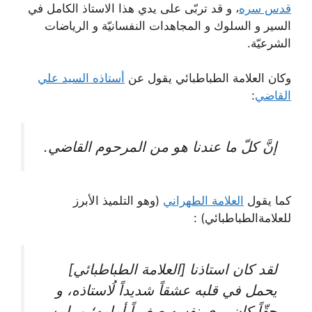
قدس سره
، و قد تربّى على يدي هذا الاستاذ الكامل في
السير و السلوك و المجاهدات النفسانيّة و الرياضات
الشرعيّة.
وكان العلامة الطباطبائي يقول عن
أستاذه السيد علي
القاضي
:
إنَّ كلّ ما عندنا هو من المرحوم القاضي.
كما يقول
العلامة الطهراني
(وهو التلميذ الأبرز
للعلامةالطباطبائي) :
لقد كان استاذنا [العلامة الطباطبائي]
يحمل في قلبه عشقاً شديداً لُاستاذه، و
حقّاً كان يرى نفسه صغيراً أمامه؛ و يلمس