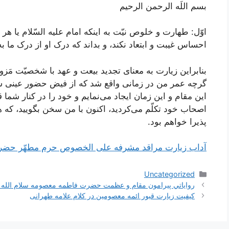
بسم اللَه الرحمن الرحیم
اوّل: طهارت و خلوص نیّت به اینکه امام علیه السّلام یا هر 
احساس غیبت و ابتعاد نکند، و بداند که درک او از درک ما 
بنابراین زیارت به معنای تجدید بیعت و عهد با شخصیّت مَزور 
گرچه عمر من در زمانی واقع شد که از فیض حضور عینی ش
این مقام و این زمان ایجاد می‌نمایم و خود را در کنار شما
اصحاب خود تکلّم می‌کردید، اکنون با من سخن بگویید، که ه
پذیرا خواهم بود.
آداب زیارت مراقد مشرفه علی الخصوص حرم مطهّر حضرا
دسته‌ها
Uncategorized
ناوبری
رواياتي پيرامون مقام و عظمت حضرت فاطمه معصومه سلام الله ع
نوشته‌ها
کیفیت زیارت قبور ائمه معصومین در کلام علامه طهرانی