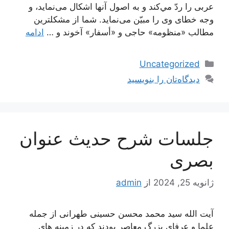
عربى را ردّ مي‌كند و به اصول آنها اشكال می‌‏نمايد، و
وجه خطاى وى را مبيّن می‌‏نمايد. شما از مشكلترين
مطالب «منظومه» حاجى و «أسفار» آخوند و …
ادامه
دسته‌ها
Uncategorized
دیدگاه‌تان را بنویسید
جلسات شرح حدیث عنوان
بصری
ژانویه 25, 2024
از
admin
آیت الله سید محمد محسن حسینی طهرانی از جمله
علما و عرفای بزرگ معاصر بودند که در زمینه های