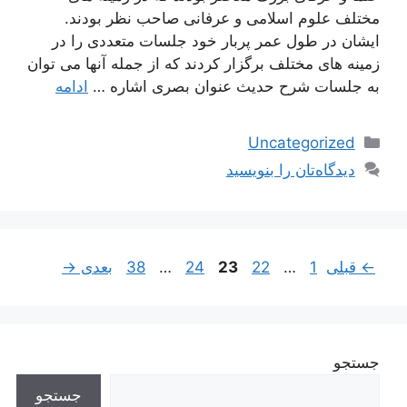
مختلف علوم اسلامی و عرفانی صاحب نظر بودند.
ایشان در طول عمر پربار خود جلسات متعددی را در
زمینه های مختلف برگزار کردند که از جمله آنها می توان
به جلسات شرح حدیث عنوان بصری اشاره …
ادامه
دسته‌ها
Uncategorized
دیدگاه‌تان را بنویسید
ناوبری
برگه
برگه
برگه
برگه
برگه
←
قبلی
1
…
22
23
24
…
38
بعدی
→
نوشته‌ها
جستجو
جستجو