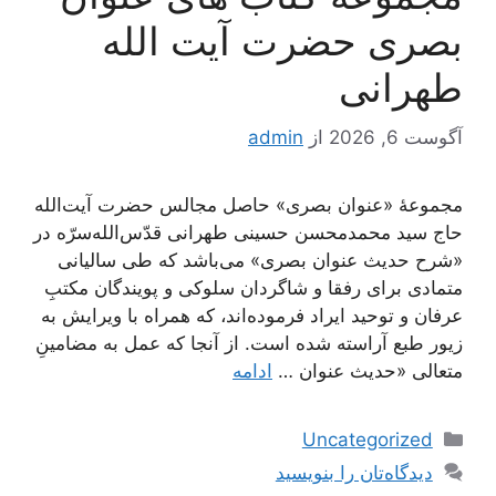
بصری حضرت آیت الله
طهرانی
آگوست 6, 2026
از
admin
مجموعۀ «عنوان بصری» حاصل مجالس حضرت آیت‌الله
حاج سید محمدمحسن حسینی طهرانی قدّس‌الله‌سرّه در
«شرح حدیث عنوان بصری» می‌باشد که طی سالیانی
متمادی برای رفقا و شاگردان سلوکی و پویندگان مکتبِ
عرفان و توحید ایراد فرموده‌اند، که همراه با ویرایش به
زیور طبع آراسته شده است. از آنجا که عمل به مضامینِ
متعالی «حدیث عنوان …
ادامه
دسته‌ها
Uncategorized
دیدگاه‌تان را بنویسید