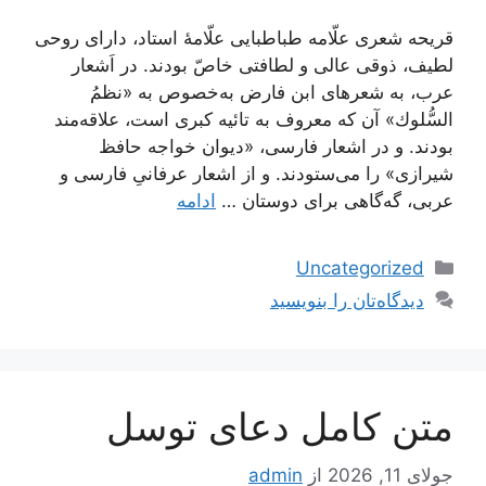
قریحه شعری علّامه طباطبایی علّامۀ استاد، داراى روحی
لطیف، ذوقی عالى و لطافتی خاصّ بودند. در اَشعار
عرب، به شعرهاى‌ ابن فارض‌ به‌خصوص به «نظمُ
السُّلوك» آن‌ كه معروف به‌ تائیه کبرى‌ است، علاقه‌مند
بودند. و در اشعار فارسى، «دیوان خواجه حافظ
شیرازى» را مى‌ستودند. و از اشعار عرفانىِ فارسى و
عربى، گه‌گاهى براى دوستان …
ادامه
دسته‌ها
Uncategorized
دیدگاه‌تان را بنویسید
متن کامل دعای توسل
جولای 11, 2026
از
admin