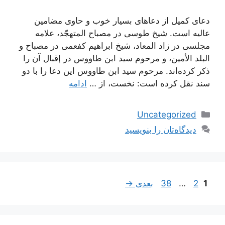
دعای کمیل از دعاهای بسیار خوب و حاوی مضامین
عالیه است. شیخ طوسی در مصباح المتهجّد، علامه
مجلسی در زاد المعاد، شیخ ابراهیم کفعمی در مصباح و
البلد الأمین، و مرحوم سید ابن طاووس در إقبال آن را
ذکر کرده‌اند. مرحوم سید ابن طاووس این دعا را با دو
سند نقل کرده است: نخست، از …
ادامه
دسته‌ها
Uncategorized
دیدگاه‌تان را بنویسید
برگه
ناوبری
برگه
برگه
1
2
…
38
بعدی
→
نوشته‌ها