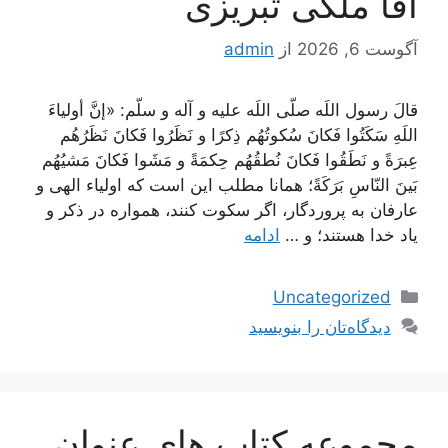
آقا ملکی تبریزی
آگوست 6, 2026
از
admin
قالَ رسول اللَه صلّى اللَه عليه و آله و سلّم: «إنَّ أولياءَ
اللَهِ سَكَتُوا فَكانَ سُكوتُهُم ذِكرًا و نَظَرُوا فَكانَ نَظَرُهُم
عِبرَةً و نَطَقُوا فَكانَ نُطقُهُم حِكمَةً و مَشَوا فَكانَ مَشيُهُم
بَينَ النّاسِ بَرَكَةً؛ همانا مطلب اين است كه اولياء الهى و
عارفان به پروردگار، اگر سكوت كنند، همواره در ذكر و
ياد خدا هستند؛ و …
ادامه
دسته‌ها
Uncategorized
دیدگاه‌تان را بنویسید
مجموعه کتاب های عنوان