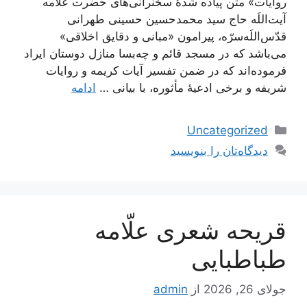
روایات» متن پیاده شدۀ سخنرانی‌های حضرت علامه
آیت‌اللَه حاج سید محمدحسین حسینی طهرانی
قدّس‌اللَه‌سرّه، پیرامون «مبانی و دقایق اخلاقی»
می‌باشد که در مسجد قائم و چه‌بسا منازل دوستان ایراد
فرموده‌اند که در ضمن تفسیر آیات کریمه و روایات
شریفه و برخی ادعیۀ مأثوره، با بیانی …
ادامه
دسته‌ها
Uncategorized
دیدگاه‌تان را بنویسید
قریحه شعری علّامه
طباطبایی
جولای 26, 2026
از
admin