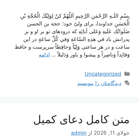
بِسْمِ اللَـهِ الرَّحْمَنِ الرَّحِيمِ اَللّهُمَّ كنْ لِوَلِيِّكَ الْحُجَّةِ بْنِ
الْحَسَنِ خداوندا، برای ولیّ خود؛ حجة بن الحسن
صَلَواتُك عَلَيهِ وَعَلى آبائِهِ که درود‌های تو بر او و بر
پدرانش باد في هذِهِ السّاعَةِ وَفي كُلِّ ساعَةٍ در این
ساعت و در هر ساعتی وَلِيّاً وَحافِظاً سرپرست و حافظ
وَقائِداً وَناصِراً و پیشوا و یاور وَدَليلاً …
ادامه
دسته‌ها
Uncategorized
دیدگاه‌تان را بنویسید
متن کامل دعای کمیل
جولای 11, 2026
از
admin